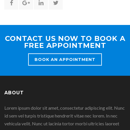
Share
Share
Share
Share
this
this
this
this
page
page
page
page
CONTACT US NOW TO BOOK A
on
on
on
on
FREE APPOINTMENT
Facebook
Google
Linkedin
Twitter
BOOK AN APPOINTMENT
Plus
ABOUT
Lorem ipsum dolor sit amet, consectetur adipiscing elit. Nunc
id sem vel turpis tristique hendrerit vitae nec lorem. In nec
vehicula velit. Nunc ut lacinia tortor morbi ultricies laoreet