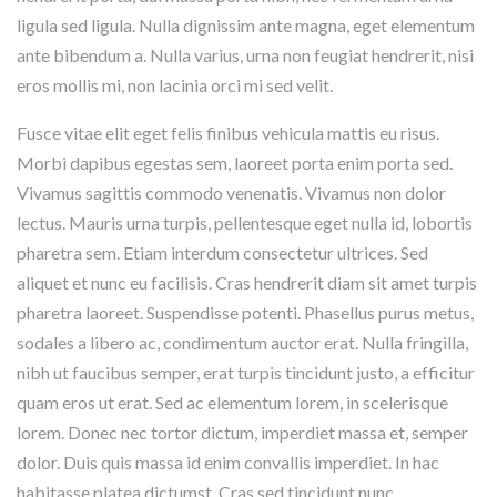
ligula sed ligula. Nulla dignissim ante magna, eget elementum
ante bibendum a. Nulla varius, urna non feugiat hendrerit, nisi
eros mollis mi, non lacinia orci mi sed velit.
Fusce vitae elit eget felis finibus vehicula mattis eu risus.
Morbi dapibus egestas sem, laoreet porta enim porta sed.
Vivamus sagittis commodo venenatis. Vivamus non dolor
lectus. Mauris urna turpis, pellentesque eget nulla id, lobortis
pharetra sem. Etiam interdum consectetur ultrices. Sed
aliquet et nunc eu facilisis. Cras hendrerit diam sit amet turpis
pharetra laoreet. Suspendisse potenti. Phasellus purus metus,
sodales a libero ac, condimentum auctor erat. Nulla fringilla,
nibh ut faucibus semper, erat turpis tincidunt justo, a efficitur
quam eros ut erat. Sed ac elementum lorem, in scelerisque
lorem. Donec nec tortor dictum, imperdiet massa et, semper
dolor. Duis quis massa id enim convallis imperdiet. In hac
habitasse platea dictumst. Cras sed tincidunt nunc.