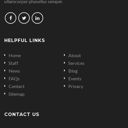
ullamcorper phasellus semper.
Follow
Follow
Follow
us
us
us
on
on
on
HELPFUL LINKS
Facebook
Twitter
LinkedIn
Home
About
Staff
Services
News
Blog
FAQs
Events
Contact
Privacy
Sitemap
CONTACT US