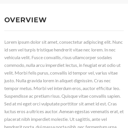
OVERVIEW
Lorem ipsum dolor sit amet, consectetur adipiscing elit. Nunc
id sem vel turpis tristique hendrerit vitae nec lorem. In nec
vehicula velit. Fusce convallis, risus ullamcorper sodales
commodo, nulla arcu imperdiet lectus, in feugiat erat odio ut
velit. Morbi felis purus, convallis id tempor vel, varius vitae
justo. Nulla gravida lorem in aliquet dignissim. Cras nec
tempor metus. Morbi vel interdum eros, auctor efficitur leo.
Suspendisse ac pretium risus. Quisque vitae convallis sapien.
Sed at mi eget orci vulputate porttitor sit amet id est. Cras
luctus eros a ultrices auctor. Aenean egestas venenatis erat, et
placerat nibh imperdiet molestie. Ut sagittis, ante vel
hendrerit porta, dui massa porta nibh, nec fermentum urna