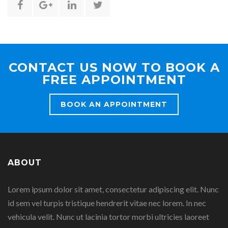
Share
Share
Share
Share
this
this
this
this
page
page
page
page
CONTACT US NOW TO BOOK A
on
on
on
on
FREE APPOINTMENT
Facebook
Google
Linkedin
Twitter
BOOK AN APPOINTMENT
Plus
ABOUT
Lorem ipsum dolor sit amet, consectetur adipiscing elit. Nunc
id sem vel turpis tristique hendrerit vitae nec lorem. In nec
vehicula velit. Nunc ut lacinia tortor morbi ultricies laoreet