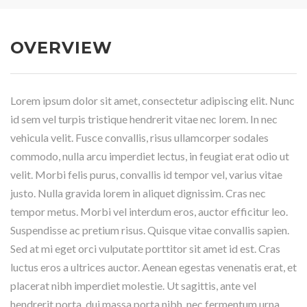
OVERVIEW
Lorem ipsum dolor sit amet, consectetur adipiscing elit. Nunc
id sem vel turpis tristique hendrerit vitae nec lorem. In nec
vehicula velit. Fusce convallis, risus ullamcorper sodales
commodo, nulla arcu imperdiet lectus, in feugiat erat odio ut
velit. Morbi felis purus, convallis id tempor vel, varius vitae
justo. Nulla gravida lorem in aliquet dignissim. Cras nec
tempor metus. Morbi vel interdum eros, auctor efficitur leo.
Suspendisse ac pretium risus. Quisque vitae convallis sapien.
Sed at mi eget orci vulputate porttitor sit amet id est. Cras
luctus eros a ultrices auctor. Aenean egestas venenatis erat, et
placerat nibh imperdiet molestie. Ut sagittis, ante vel
hendrerit porta, dui massa porta nibh, nec fermentum urna