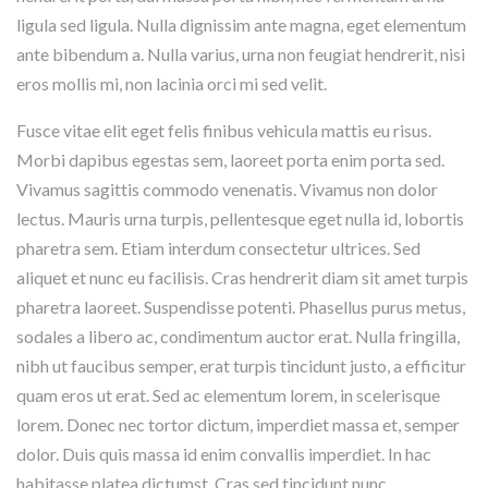
ligula sed ligula. Nulla dignissim ante magna, eget elementum
ante bibendum a. Nulla varius, urna non feugiat hendrerit, nisi
eros mollis mi, non lacinia orci mi sed velit.
Fusce vitae elit eget felis finibus vehicula mattis eu risus.
Morbi dapibus egestas sem, laoreet porta enim porta sed.
Vivamus sagittis commodo venenatis. Vivamus non dolor
lectus. Mauris urna turpis, pellentesque eget nulla id, lobortis
pharetra sem. Etiam interdum consectetur ultrices. Sed
aliquet et nunc eu facilisis. Cras hendrerit diam sit amet turpis
pharetra laoreet. Suspendisse potenti. Phasellus purus metus,
sodales a libero ac, condimentum auctor erat. Nulla fringilla,
nibh ut faucibus semper, erat turpis tincidunt justo, a efficitur
quam eros ut erat. Sed ac elementum lorem, in scelerisque
lorem. Donec nec tortor dictum, imperdiet massa et, semper
dolor. Duis quis massa id enim convallis imperdiet. In hac
habitasse platea dictumst. Cras sed tincidunt nunc.