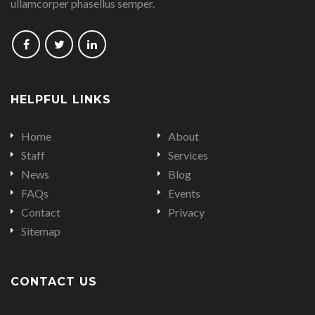
ullamcorper phasellus semper.
Follow
Follow
Follow
us
us
us
on
on
on
HELPFUL LINKS
Facebook
Twitter
LinkedIn
Home
About
Staff
Services
News
Blog
FAQs
Events
Contact
Privacy
Sitemap
CONTACT US