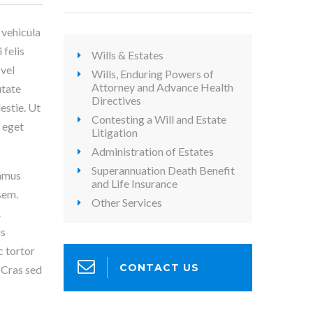
 vehicula
 felis
Wills & Estates
 vel
Wills, Enduring Powers of
Attorney and Advance Health
utate
Directives
estie. Ut
Contesting a Will and Estate
, eget
Litigation
Administration of Estates
Superannuation Death Benefit
vamus
and Life Insurance
sem.
Other Services
.
us
c tortor
CONTACT US
 Cras sed