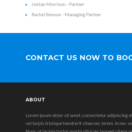
Joktan Morrison - Partner
Rachel Benson - Managing Partner
CONTACT US NOW TO BO
ABOUT
Lorem ipsum dolor sit amet, consectetur adipiscing el
vel turpis tristique hendrerit vitae nec lorem. In nec ve
Nunc ut lacinia tortor morbi ultricies laoreet ullamco