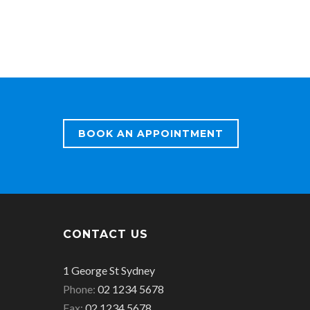
BOOK AN APPOINTMENT
CONTACT US
Office
1 George St Sydney
address
Office
Phone:
02 1234 5678
is
Office
phone
Fax:
02 1234 5678