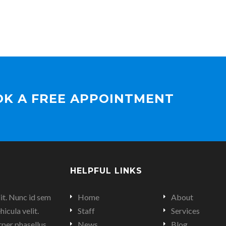
OK A FREE APPOINTMENT
HELPFUL LINKS
it. Nunc id sem
Home
About
hicula velit.
Staff
Services
rper phasellus
News
Blog