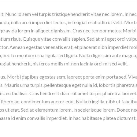
t. Nunc id sem vel turpis tristique hendrerit vitae nec lorem. In nec
do, nulla arcu imperdiet lectus, in feugiat erat odio ut velit. Morbi
lla gravida lorem in aliquet dignissim. Cras nec tempor metus. Morbi
tium risus. Quisque vitae convallis sapien. Sed at mi eget orci vulp
auctor. Aenean egestas venenatis erat, et placerat nibh imperdiet mol
bh, nec fermentum urna ligula sed ligula. Nulla dignissim ante magna
at hendrerit, nisi eros mollis mi, non lacinia orci mi sed velit.
 risus. Morbi dapibus egestas sem, laoreet porta enim porta sed. Vi
 Mauris urna turpis, pellentesque eget nulla id, lobortis pharetra 
c eu facilisis. Cras hendrerit diam sit amet turpis pharetra laoreet
libero ac, condimentum auctor erat. Nulla fringilla, nibh ut faucib
eros ut erat. Sed ac elementum lorem, in scelerisque lorem. Donec ne
assa id enim convallis imperdiet. In hac habitasse platea dictumst.