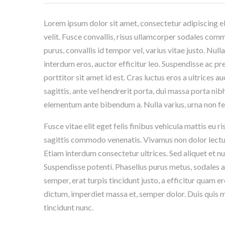
Lorem ipsum dolor sit amet, consectetur adipiscing eli
velit. Fusce convallis, risus ullamcorper sodales commo
purus, convallis id tempor vel, varius vitae justo. Nu
interdum eros, auctor efficitur leo. Suspendisse ac pre
porttitor sit amet id est. Cras luctus eros a ultrices 
sagittis, ante vel hendrerit porta, dui massa porta ni
elementum ante bibendum a. Nulla varius, urna non feugi
Fusce vitae elit eget felis finibus vehicula mattis eu
sagittis commodo venenatis. Vivamus non dolor lectus.
Etiam interdum consectetur ultrices. Sed aliquet et nun
Suspendisse potenti. Phasellus purus metus, sodales a 
semper, erat turpis tincidunt justo, a efficitur quam 
dictum, imperdiet massa et, semper dolor. Duis quis m
tincidunt nunc.