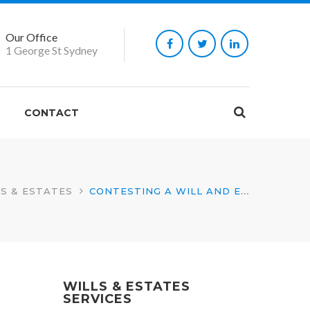
Our Office
Follow
Follow
Follow
1 George St Sydney
us
us
us
on
on
on
CONTACT
Facebook
Twitter
LinkedIn
Open
LS & ESTATES
CONTESTING A WILL AND ESTATE LITIGATION
site
search
WILLS & ESTATES
SERVICES